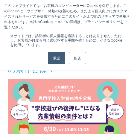
このウェブサイトでは、お客様のコンピューターにCookieを保存します。こ
のCookieは、ウェブサイト体験の改善のため、またより個人向けにカスタマ
イズされたサービスを提供するためにこのサイトおよび他のメディアで使用さ
れるものです。当社のCookieについての詳細は、プライバシーポリシーをご
セミナー情報
2026年06月04日
覧ください。
進研アドオンラインセミナー｜
当サイトでは、訪問者の個人情報を追跡することはありません。ただ
し、お客様が何度も同じ選択をする手間を省くために、小さなCookie
を使用しています。
専門学校入学者の声を分析 "学
校選びの後押し"になる先輩情報
承認
拒否
の条件とは？