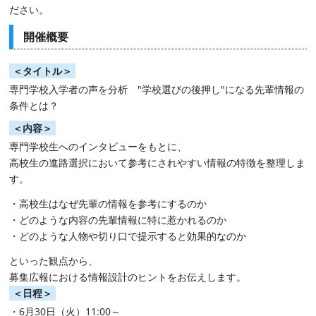
ださい。
開催概要
＜タイトル＞
専門学校入学者の声を分析
"
学校選びの後押し
"
になる先輩情報の
条件とは？
＜内容＞
専門学校生へのインタビューをもとに、
高校生の進路選択において参考にされやすい情報の特徴を整理しま
す。
・高校生はなぜ先輩の情報を参考にするのか
・どのような内容の先輩情報に特に惹かれるのか
・どのような人物や切り口で提示すると効果的なのか
といった観点から、
募集広報における情報設計のヒントをお伝えします。
＜日程＞
・
6
月
30
日（火）
11:00
～